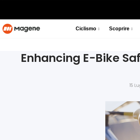
Ciclismo
Scoprire
Computer Per Bicicletta GPS Intelligente C606
Abbraccia la connettività, potenzia il tuo giro
Enhancing E-Bike Saf
Scoprire
Computer Per Bicicletta GPS Intelligente C606
15 L
NUOVO
Abbraccia la connettività, potenzia il tuo giro
NON DISPONIBILE
Scoprire
NUOVO
NON DISPONIBILE