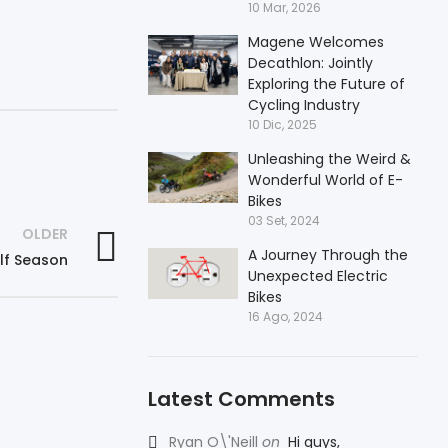
10 Mar, 2026
Magene Welcomes
Decathlon: Jointly
Exploring the Future of
Cycling Industry
10 Dic, 2025
Unleashing the Weird &
Wonderful World of E-
Bikes
03 Set, 2024
OLDER
A Journey Through the
alf Season
Unexpected Electric
Bikes
16 Ago, 2024
Latest Comments
Ryan O\'Neill
on
Hi guys,