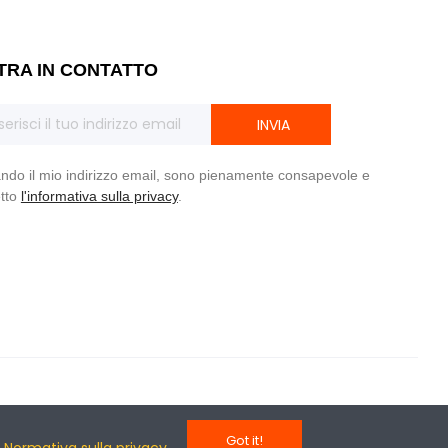
TRA IN CONTATTO
INVIA
ando il mio indirizzo email, sono pienamente consapevole e
tto
l'informativa sulla privacy
.
©Copyright 2020 Magene. Tutti i Diritti Riservati.
Got it!
Normativa sulla privacy