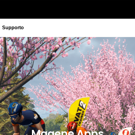
Supporto
PES P505 Misuratore Di Potenza Base
Livello di Prestazione - Alimenta il Tuo Desiderio di
Velocità
Scoprire
PES P505 Misuratore Di Potenza Base
Livello di Prestazione - Alimenta il Tuo Desiderio di
NUOVO
Velocità
NON DISPONIBILE
Scoprire
NUOVO
Magene Apps