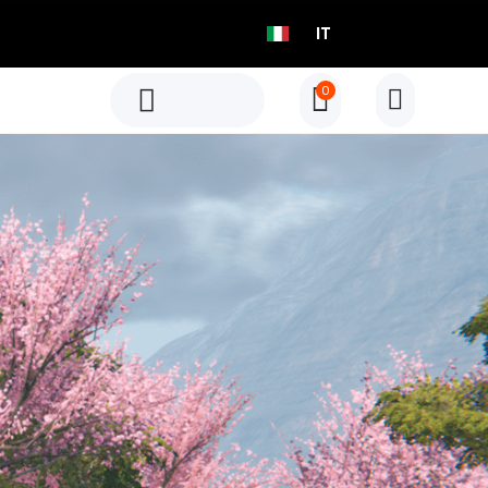
IT
0
H803 Fascia Da Braccio Per La Frequenza Cardiaca
Scoprire
H803 Fascia Da Braccio Per La Frequenza Cardiaca
NUOVO
Scoprire
NON DISPONIBILE
NUOVO
NON DISPONIBILE