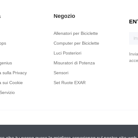
a
Negozio
EN
Allenatori per Biciclette
pps
Computer per Biciclette
Luci Posteriori
Invi
acce
genius
Misuratori di Potenza
a sulla Privacy
Sensori
a sui Cookie
Set Ruote EXAR
Servizio
ire che tu possa avere la migliore esperienza sul nostro sito web.