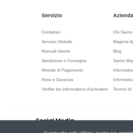
Servizio
Aziend
Contattaci
Chi Siamo
Servizio Globale
Magene A
Manuali Utente
Blog
Spedizione e Consegna
Siamo Ma
Metodo di Pagamento
Informativ
Reso e Garanzia
Informativ
Vérifier les informations d'activation
Termini di 
Social Media
Questo sito web utilizza i cookie per garant