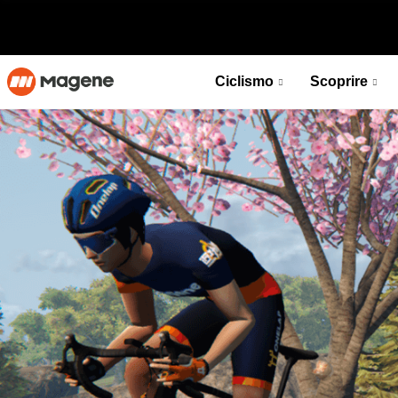
Ciclismo
Scoprire
Computer Per Bicicletta GPS Intelligente C606
Abbraccia la connettività, potenzia il tuo giro
Scoprire
Computer Per Bicicletta GPS Intelligente C606
NUOVO
Abbraccia la connettività, potenzia il tuo giro
NON DISPONIBILE
Scoprire
NUOVO
NON DISPONIBILE